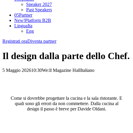
Speaker 2027
Past Speakers
05
Partner
New!
Platform B2B
Lingua
Ita
Eng
Registrati ora
Diventa partner
Il design dalla parte dello Chef.
5 Maggio 2026
10:30
We:ll Magazine Hall
Italiano
Come si dovrebbe progettare la cucina e la sala ristorante. E
quali sono gli errori da non commettere. Dalla cucina al
design il passo è breve per Davide Oldani.