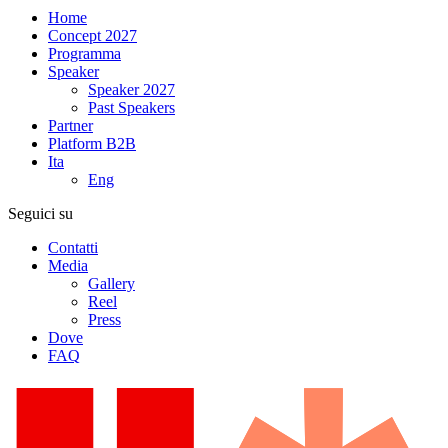
Home
Concept 2027
Programma
Speaker
Speaker 2027
Past Speakers
Partner
Platform B2B
Ita
Eng
Seguici su
Contatti
Media
Gallery
Reel
Press
Dove
FAQ