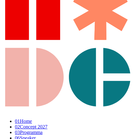
01
Home
02
Concept 2027
03
Programma
06
Speaker