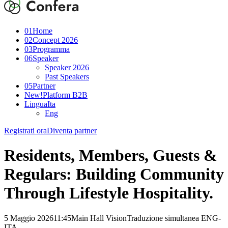
01
Home
02
Concept 2026
03
Programma
06
Speaker
Speaker 2026
Past Speakers
05
Partner
New!
Platform B2B
Lingua
Ita
Eng
Registrati ora
Diventa partner
Residents, Members, Guests &
Regulars: Building Community
Through Lifestyle Hospitality.
5 Maggio 2026
11:45
Main Hall Vision
Traduzione simultanea ENG-
ITA