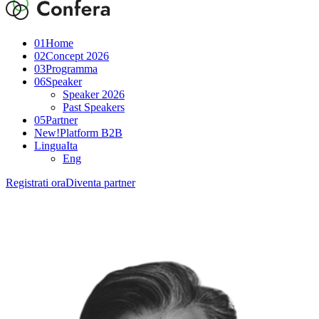
01
Home
02
Concept 2026
03
Programma
06
Speaker
Speaker 2026
Past Speakers
05
Partner
New!
Platform B2B
Lingua
Ita
Eng
Registrati ora
Diventa partner