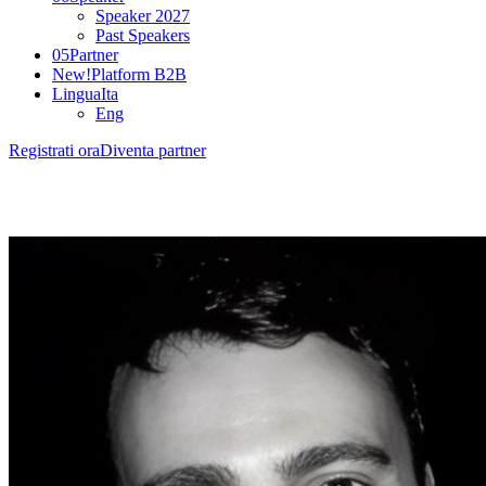
Speaker 2027
Past Speakers
05
Partner
New!
Platform B2B
Lingua
Ita
Eng
Registrati ora
Diventa partner