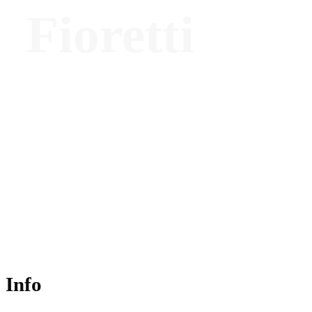
Fioretti
Key Account & Project Manager –
Artemide
Info