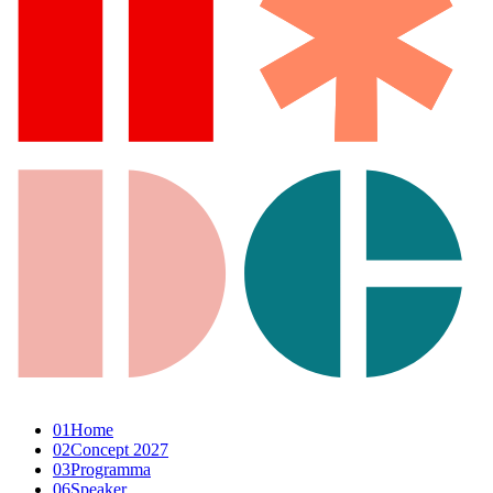
01
Home
02
Concept 2027
03
Programma
06
Speaker