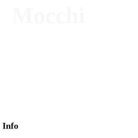
Mocchi
Business Development Director – Design
Bridge and Partners
Info