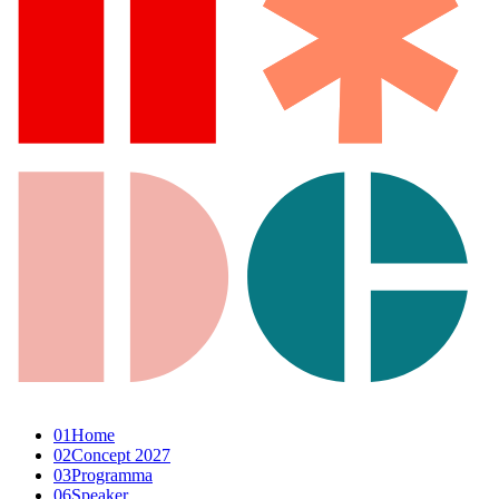
01
Home
02
Concept 2027
03
Programma
06
Speaker