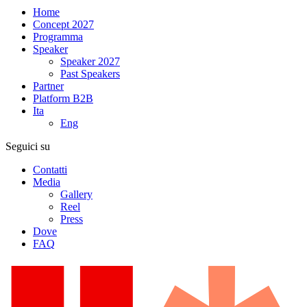
Home
Concept 2027
Programma
Speaker
Speaker 2027
Past Speakers
Partner
Platform B2B
Ita
Eng
Seguici su
Contatti
Media
Gallery
Reel
Press
Dove
FAQ