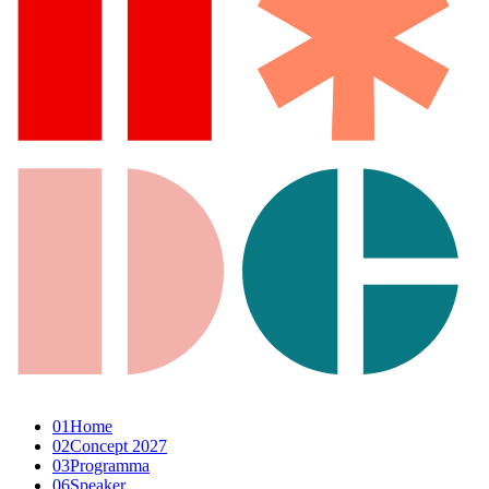
01
Home
02
Concept 2027
03
Programma
06
Speaker