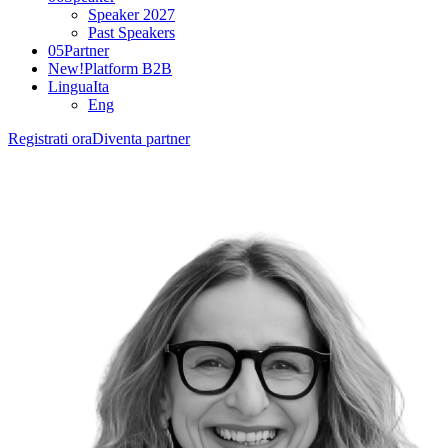
Speaker 2027
Past Speakers
05
Partner
New!
Platform B2B
Lingua
Ita
Eng
Registrati ora
Diventa partner