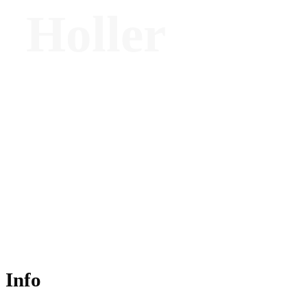
Holler
Founder & Creative Director – Checa
Woid Interiors
Info